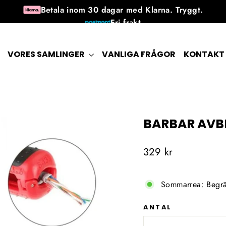
Betala inom 30 dagar med Klarna. Tryggt.
Fri frakt
30 dagars returrätt efter mottagandet
Tillgänglig 7 dagar i veckan
VORES SAMLINGER
VANLIGA FRÅGOR
KONTAKT
BARBAR AVB
Ordinarie
329 kr
pris
Sommarrea: Begrä
ANTAL