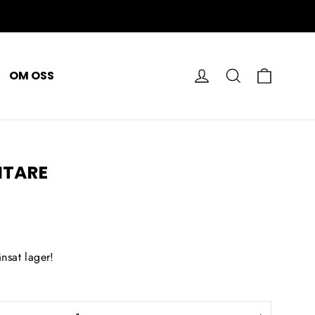
VAGN
LOGGA IN
SÖK PÅ
OM OSS
ITARE
nsat lager!