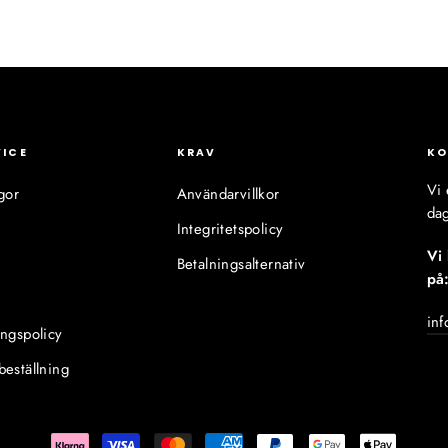
VICE
KRAV
KO
Vi 
gor
Användarvillkor
dag
Integritetspolicy
Vi
Betalningsalternativ
på
inf
ingspolicy
beställning