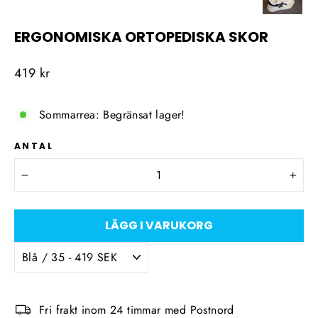
ERGONOMISKA ORTOPEDISKA SKOR
Ordinarie
419 kr
pris
Sommarrea: Begränsat lager!
ANTAL
−
+
LÄGG I VARUKORG
Fri frakt inom 24 timmar med Postnord