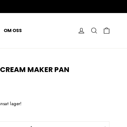
VAGN
LOGGA IN
SÖK PÅ
OM OSS
E CREAM MAKER PAN
nsat lager!