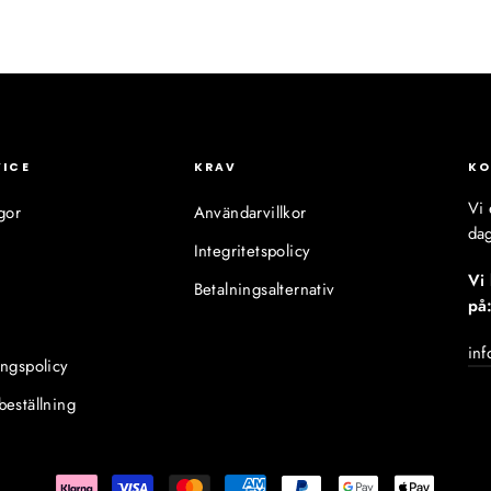
VICE
KRAV
KO
Vi 
gor
Användarvillkor
dag
Integritetspolicy
Vi
Betalningsalternativ
på
inf
ingspolicy
beställning