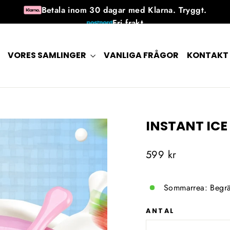
Betala inom 30 dagar med Klarna. Tryggt.
Fri frakt
30 dagars returrätt efter mottagandet
Tillgänglig 7 dagar i veckan
VORES SAMLINGER
VANLIGA FRÅGOR
KONTAKT
INSTANT IC
Ordinarie
599 kr
pris
Sommarrea: Begrä
ANTAL