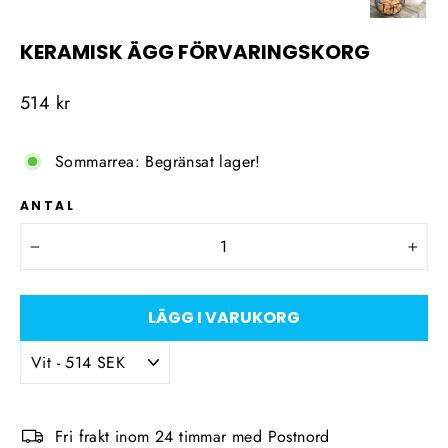
KERAMISK ÄGG FÖRVARINGSKORG
Ordinarie
514 kr
pris
Sommarrea: Begränsat lager!
ANTAL
−
+
LÄGG I VARUKORG
Fri frakt inom 24 timmar med Postnord