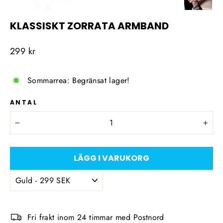
KLASSISKT ZORRATA ARMBAND
Ordinarie
299 kr
pris
Sommarrea: Begränsat lager!
ANTAL
−
+
LÄGG I VARUKORG
Fri frakt inom 24 timmar med Postnord