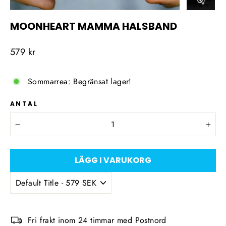
MOONHEART MAMMA HALSBAND
Ordinarie
579 kr
pris
Sommarrea: Begränsat lager!
ANTAL
−
+
LÄGG I VARUKORG
Fri frakt inom 24 timmar med Postnord