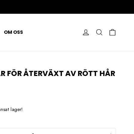
VAGN
LOGGA IN
SÖK PÅ
OM OSS
 FÖR ÅTERVÄXT AV RÖTT HÅR
nsat lager!