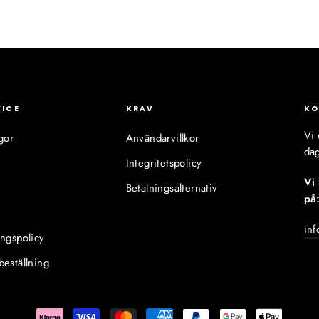
VICE
KRAV
KO
Vi 
gor
Användarvillkor
dag
Integritetspolicy
Vi
Betalningsalternativ
på
inf
ingspolicy
beställning