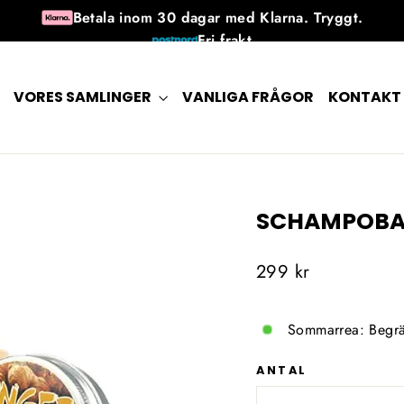
Betala inom 30 dagar med Klarna. Tryggt.
Fri frakt
30 dagars returrätt efter mottagandet
Tillgänglig 7 dagar i veckan
VORES SAMLINGER
VANLIGA FRÅGOR
KONTAKT
SCHAMPOBAR
Ordinarie
299 kr
pris
Sommarrea: Begrä
ANTAL