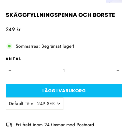
SKÄGGFYLLNINGSPENNA OCH BORSTE
Ordinarie
249 kr
pris
Sommarrea: Begränsat lager!
ANTAL
−
+
LÄGG I VARUKORG
Fri frakt inom 24 timmar med Postnord